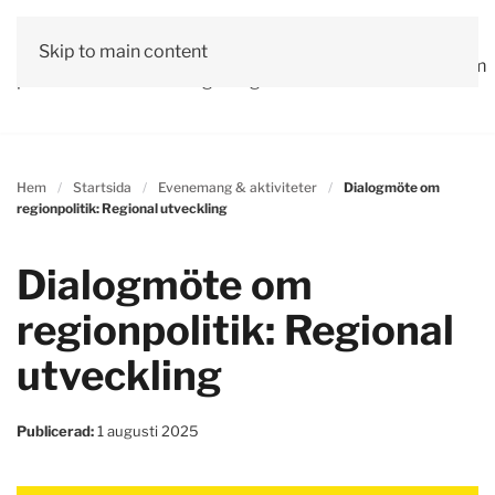
Vår
Skip to main content
Om
Läs våra
Engagera
Kontakta
Debatt
Valprogram
politik
oss
tidningar!
dig!
oss
Hem
Startsida
Evenemang & aktiviteter
Dialogmöte om
regionpolitik: Regional utveckling
Dialogmöte om
regionpolitik: Regional
utveckling
Publicerad:
1 augusti 2025