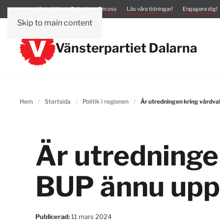
Vår politik
Debatt
Om oss
Läs våra tidningar!
Engagera dig!
Skip to main content
Vänsterpartiet Dalarna
Hem
Startsida
Politik i regionen
Är utredningen kring vårdv
Är utredninge
BUP ännu upp
Publicerad:
11 mars 2024