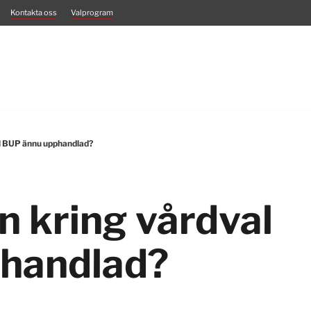
Kontakta oss
Valprogram
al BUP ännu upphandlad?
n kring vårdval
handlad?