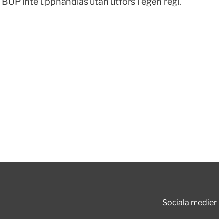
 BUP inte upphandlas utan utförs i egen regi.
Sociala medier