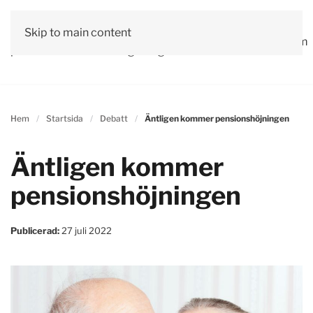
Vår
Skip to main content
Om
Läs våra
Engagera
Kontakta
Debatt
Valprogram
politik
oss
tidningar!
dig!
oss
Hem
Startsida
Debatt
Äntligen kommer pensionshöjningen
Äntligen kommer
pensionshöjningen
Publicerad:
27 juli 2022