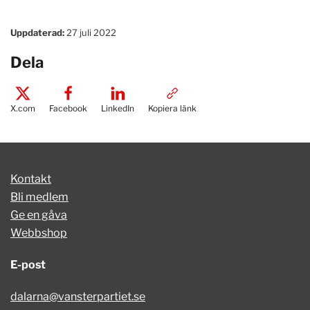
Uppdaterad:
27 juli 2022
Dela
X.com
Facebook
LinkedIn
Kopiera länk
Kontakt
Bli medlem
Ge en gåva
Webbshop
E-post
dalarna@vansterpartiet.se