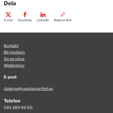
Dela
X.com
Facebook
LinkedIn
Kopiera länk
Kontakt
Bli medlem
Ge en gåva
Webbshop
E-post
dalarna@vansterpartiet.se
Telefon
010-189 96 60