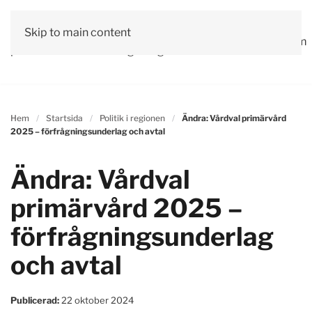
Vår
Skip to main content
Om
Läs våra
Engagera
Kontakta
Debatt
Valprogram
politik
oss
tidningar!
dig!
oss
Hem
Startsida
Politik i regionen
Ändra: Vårdval primärvård
2025 – förfrågningsunderlag och avtal
Ändra: Vårdval
primärvård 2025 –
förfrågningsunderlag
och avtal
Publicerad:
22 oktober 2024