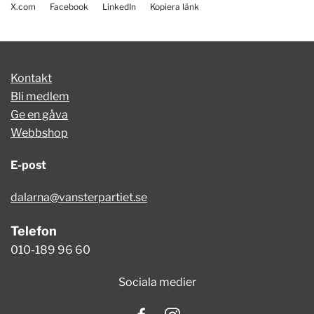
X.com
Facebook
LinkedIn
Kopiera länk
Kontakt
Bli medlem
Ge en gåva
Webbshop
E-post
dalarna@vansterpartiet.se
Telefon
010-189 96 60
Sociala medier