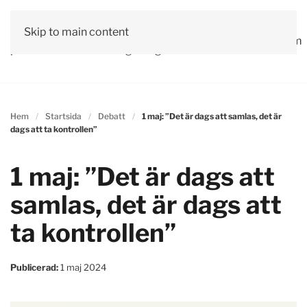
Vår
Skip to main content
Om
Läs våra
Engagera
Kontakta
Debatt
Valprogram
politik
oss
tidningar!
dig!
oss
Hem
Startsida
Debatt
1 maj: ”Det är dags att samlas, det är
dags att ta kontrollen”
1 maj: ”Det är dags att
samlas, det är dags att
ta kontrollen”
Publicerad:
1 maj 2024